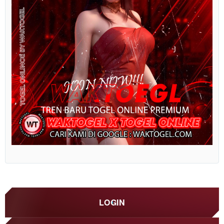
Show More
LOGIN